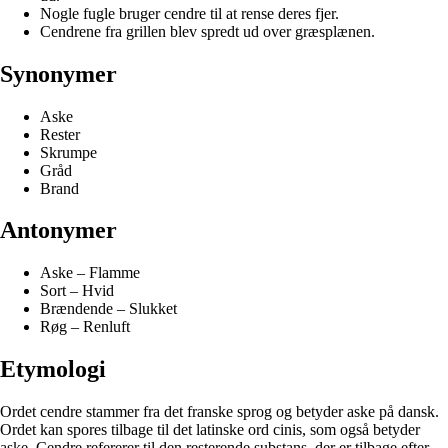
Nogle fugle bruger cendre til at rense deres fjer.
Cendrene fra grillen blev spredt ud over græsplænen.
Synonymer
Aske
Rester
Skrumpe
Gråd
Brand
Antonymer
Aske – Flamme
Sort – Hvid
Brændende – Slukket
Røg – Renluft
Etymologi
Ordet cendre stammer fra det franske sprog og betyder aske på dansk.
Ordet kan spores tilbage til det latinske ord cinis, som også betyder
aske. Cendre refererer til den resterende substans, der er tilbage efter