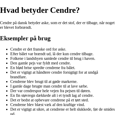
Hvad betyder Cendre?
Cendre på dansk betyder aske, som er det stof, der er tilbage, når noget
er blevet forbrændt.
Eksempler på brug
Cendre er det franske ord for aske.
Efter bålet var brændt ud, lå der kun cendre tilbage.
Folkene i landsbyen samlede cendre til brug i haven.
Den gamle pejs var fyldt med cendre.
En blød brise spredte cendrene fra bålet.
Det er vigtigt at håndtere cendre forsigtigt for at undgå
brandfare.
Cendrene blev brugt til at gøde markerne.
I gamle dage brugte man cendre til at lave sæbe.
Der var cendrespor hele vejen fra pejsen til døren.
En fin støvregn dækkede alt i et tyndt lag af cendre.
Det er bedst at opbevare cendrene på et tørt sted.
Cendrene blev blæst væk af den kraftige vind.
Det er vigtigt at sikre, at cendrene er helt slukkede, før de smides
ud.