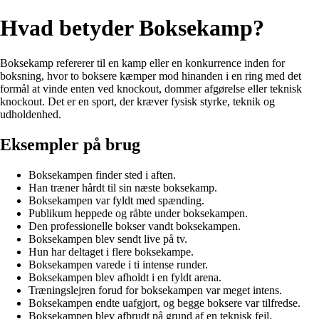
Hvad betyder Boksekamp?
Boksekamp refererer til en kamp eller en konkurrence inden for
boksning, hvor to boksere kæmper mod hinanden i en ring med det
formål at vinde enten ved knockout, dommer afgørelse eller teknisk
knockout. Det er en sport, der kræver fysisk styrke, teknik og
udholdenhed.
Eksempler på brug
Boksekampen finder sted i aften.
Han træner hårdt til sin næste boksekamp.
Boksekampen var fyldt med spænding.
Publikum heppede og råbte under boksekampen.
Den professionelle bokser vandt boksekampen.
Boksekampen blev sendt live på tv.
Hun har deltaget i flere boksekampe.
Boksekampen varede i ti intense runder.
Boksekampen blev afholdt i en fyldt arena.
Træningslejren forud for boksekampen var meget intens.
Boksekampen endte uafgjort, og begge boksere var tilfredse.
Boksekampen blev afbrudt på grund af en teknisk fejl.