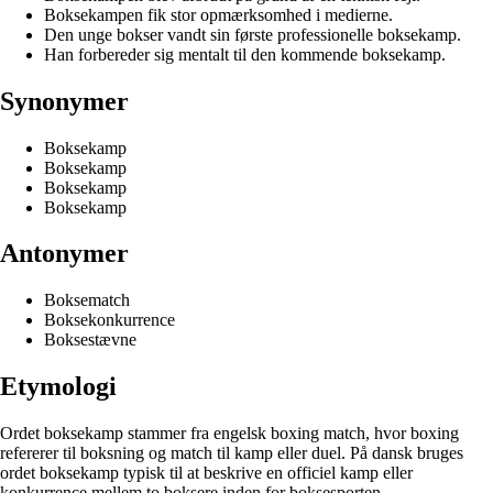
Boksekampen fik stor opmærksomhed i medierne.
Den unge bokser vandt sin første professionelle boksekamp.
Han forbereder sig mentalt til den kommende boksekamp.
Synonymer
Boksekamp
Boksekamp
Boksekamp
Boksekamp
Antonymer
Boksematch
Boksekonkurrence
Boksestævne
Etymologi
Ordet boksekamp stammer fra engelsk boxing match, hvor boxing
refererer til boksning og match til kamp eller duel. På dansk bruges
ordet boksekamp typisk til at beskrive en officiel kamp eller
konkurrence mellem to boksere inden for boksesporten.