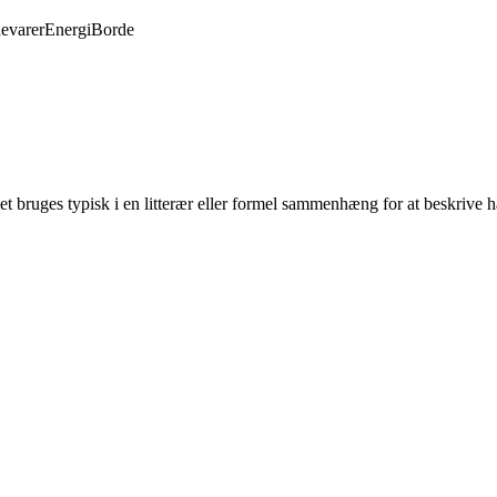
evarer
Energi
Borde
Det bruges typisk i en litterær eller formel sammenhæng for at beskrive 