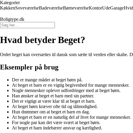
Kategorier
Køkken
Soveværelse
Badeværelse
Børneværelse
Kontor
Ude
Garage
Hvid
Boligtype.dk
Hvad betyder Beget?
Ordet beget kan oversættes til dansk som sætte til verden eller skabe. 
Eksempler på brug
Der er mange måder at beget børn på.
At beget et barn er en vigtig begivenhed for mange mennesker.
Nogle mennesker oplever udfordringer med at beget børn.
Han ønsker at beget et barn med sin partner.
Det er vigtigt at være klar til at beget et barn.
At beget børn kræver ofte tid og tålmodighed.
Hun drømmer om at beget et barn en dag.
At beget et barn er en naturlig del af livet for mange mennesker.
For nogle par kan det være svært at beget børn.
At beget et barn indebærer ansvar og kærlighed.