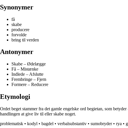
Synonymer
få
skabe
producere
forvolde
bring til verden
Antonymer
Skabe – Ødelægge
Få – Mistænke
Indlede – Afslutte
Frembringe – Fjern
Formere – Reducere
Etymologi
Ordet beget stammer fra det gamle engelske ord begietan, som betyder at s
handlingen at give liv til eller skabe noget.
problematisk
•
kodyl
•
bagdel
•
verbalsubstantiv
•
sumobryder
•
rya
•
g