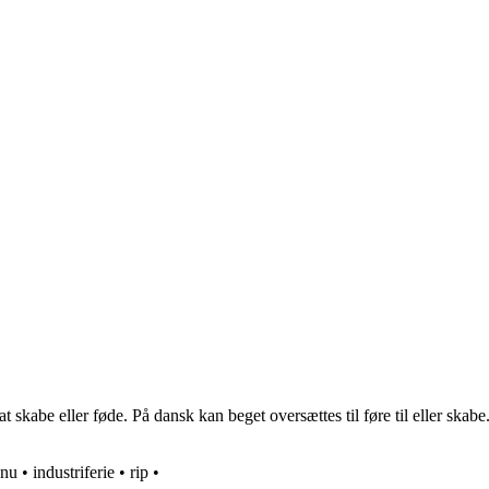
kabe eller føde. På dansk kan beget oversættes til føre til eller skabe. 
nu
•
industriferie
•
rip
•