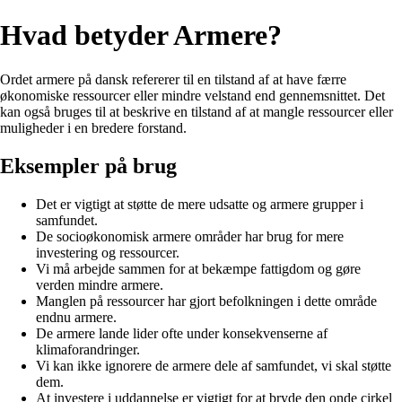
Hvad betyder Armere?
Ordet armere på dansk refererer til en tilstand af at have færre
økonomiske ressourcer eller mindre velstand end gennemsnittet. Det
kan også bruges til at beskrive en tilstand af at mangle ressourcer eller
muligheder i en bredere forstand.
Eksempler på brug
Det er vigtigt at støtte de mere udsatte og armere grupper i
samfundet.
De socioøkonomisk armere områder har brug for mere
investering og ressourcer.
Vi må arbejde sammen for at bekæmpe fattigdom og gøre
verden mindre armere.
Manglen på ressourcer har gjort befolkningen i dette område
endnu armere.
De armere lande lider ofte under konsekvenserne af
klimaforandringer.
Vi kan ikke ignorere de armere dele af samfundet, vi skal støtte
dem.
At investere i uddannelse er vigtigt for at bryde den onde cirkel