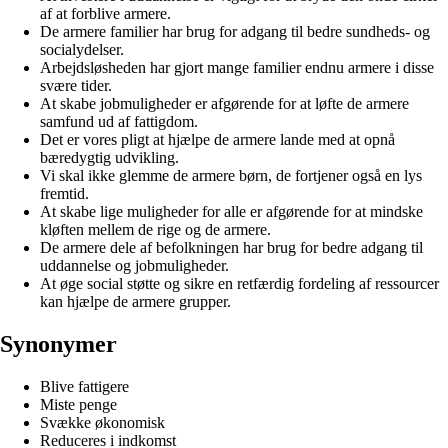
af at forblive armere.
De armere familier har brug for adgang til bedre sundheds- og
socialydelser.
Arbejdsløsheden har gjort mange familier endnu armere i disse
svære tider.
At skabe jobmuligheder er afgørende for at løfte de armere
samfund ud af fattigdom.
Det er vores pligt at hjælpe de armere lande med at opnå
bæredygtig udvikling.
Vi skal ikke glemme de armere børn, de fortjener også en lys
fremtid.
At skabe lige muligheder for alle er afgørende for at mindske
kløften mellem de rige og de armere.
De armere dele af befolkningen har brug for bedre adgang til
uddannelse og jobmuligheder.
At øge social støtte og sikre en retfærdig fordeling af ressourcer
kan hjælpe de armere grupper.
Synonymer
Blive fattigere
Miste penge
Svække økonomisk
Reduceres i indkomst