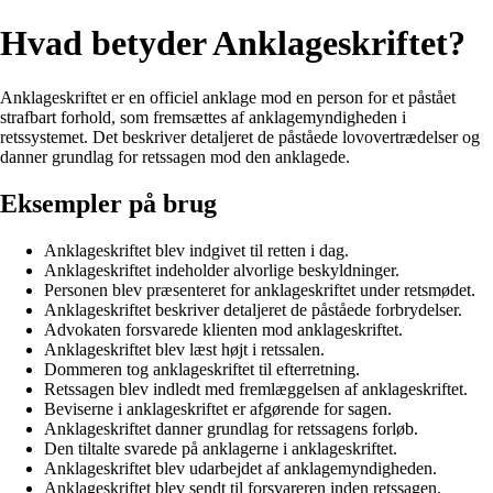
Hvad betyder Anklageskriftet?
Anklageskriftet er en officiel anklage mod en person for et påstået
strafbart forhold, som fremsættes af anklagemyndigheden i
retssystemet. Det beskriver detaljeret de påståede lovovertrædelser og
danner grundlag for retssagen mod den anklagede.
Eksempler på brug
Anklageskriftet blev indgivet til retten i dag.
Anklageskriftet indeholder alvorlige beskyldninger.
Personen blev præsenteret for anklageskriftet under retsmødet.
Anklageskriftet beskriver detaljeret de påståede forbrydelser.
Advokaten forsvarede klienten mod anklageskriftet.
Anklageskriftet blev læst højt i retssalen.
Dommeren tog anklageskriftet til efterretning.
Retssagen blev indledt med fremlæggelsen af anklageskriftet.
Beviserne i anklageskriftet er afgørende for sagen.
Anklageskriftet danner grundlag for retssagens forløb.
Den tiltalte svarede på anklagerne i anklageskriftet.
Anklageskriftet blev udarbejdet af anklagemyndigheden.
Anklageskriftet blev sendt til forsvareren inden retssagen.