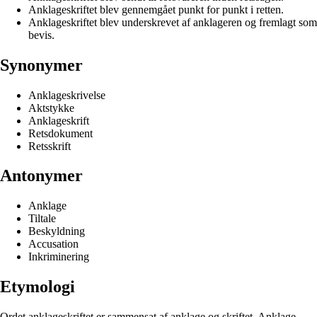
Anklageskriftet blev gennemgået punkt for punkt i retten.
Anklageskriftet blev underskrevet af anklageren og fremlagt som
bevis.
Synonymer
Anklageskrivelse
Aktstykke
Anklageskrift
Retsdokument
Retsskrift
Antonymer
Anklage
Tiltale
Beskyldning
Accusation
Inkriminering
Etymologi
Ordet anklageskriftet er sammensat af anklage og skriftet. Anklage