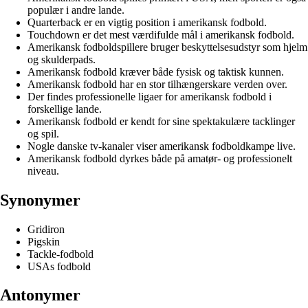
populær i andre lande.
Quarterback er en vigtig position i amerikansk fodbold.
Touchdown er det mest værdifulde mål i amerikansk fodbold.
Amerikansk fodboldspillere bruger beskyttelsesudstyr som hjelm
og skulderpads.
Amerikansk fodbold kræver både fysisk og taktisk kunnen.
Amerikansk fodbold har en stor tilhængerskare verden over.
Der findes professionelle ligaer for amerikansk fodbold i
forskellige lande.
Amerikansk fodbold er kendt for sine spektakulære tacklinger
og spil.
Nogle danske tv-kanaler viser amerikansk fodboldkampe live.
Amerikansk fodbold dyrkes både på amatør- og professionelt
niveau.
Synonymer
Gridiron
Pigskin
Tackle-fodbold
USAs fodbold
Antonymer