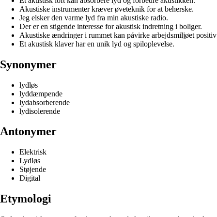
Et akustisk loft kan absorbere lyd og forbedre akustikken.
Akustiske instrumenter kræver øveteknik for at beherske.
Jeg elsker den varme lyd fra min akustiske radio.
Der er en stigende interesse for akustisk indretning i boliger.
Akustiske ændringer i rummet kan påvirke arbejdsmiljøet positiv
Et akustisk klaver har en unik lyd og spiloplevelse.
Synonymer
lydløs
lyddæmpende
lydabsorberende
lydisolerende
Antonymer
Elektrisk
Lydløs
Støjende
Digital
Etymologi