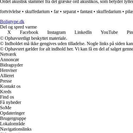
Ordet akustisk stammer fra det græske ord akustikos, som betyder lytten
fortvivlelse
•
skuffedarium
•
far
•
separat
•
fantast
•
skuffedarium
•
pila
Boligtype.dk
Del og spred varme
X
Facebook
Instagram
LinkedIn
YouTube
Pin
© Ophavsretligt beskyttet materiale.
© Indholdet må ikke gengives uden tilladelse. Nogle links på siden ka
© Ophavsret gælder for alt indhold her. Vi kan få en del af salget genne
Netværk
Annoncør
Bidragsyder
Henviser
Allieret
Presse
Kontakt os
Kreds
Find os
Få nyheder
SoMe
Opdateringer
Brugergruppe
Lokalområde
Navigationslinks