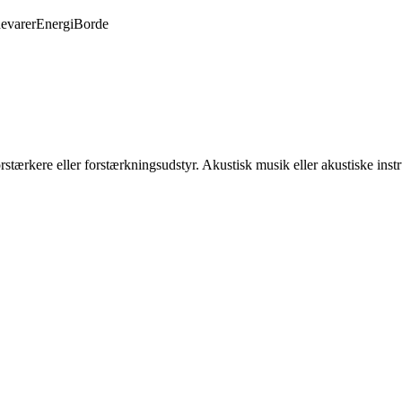
evarer
Energi
Borde
orstærkere eller forstærkningsudstyr. Akustisk musik eller akustiske ins