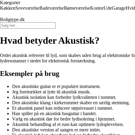
Kategorier
Køkken
Soveværelse
Badeværelse
Børneværelse
Kontor
Ude
Garage
Hvid
Boligtype.dk
Hvad betyder Akustisk?
Ordet akustisk refererer til lyd, som skabes uden brug af elektroniske f
lydresonanser i stedet for elektronisk forstærkning.
Eksempler på brug
Den akustiske guitar er et populært instrument.
Jeg foretrækker at lytte til akustisk musik.
Akustisk isolation kan forbedre lydkvaliteten i rummet.
Den akustiske klang i kirkerummet skaber en særlig stemning.
Et akustisk panel kan reducere støjniveauet i rummet.
Han spiller på en akustisk basguitar i bandet.
Vælg en akustisk dør for bedre lydisolering i hjemmet.
Akustisk behandling af et rum kan optimere lydoplevelsen.
Den akustiske version af sangen er mere intim.