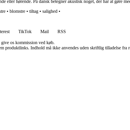
de eller hørende. På dansk betegner akustisk noget, der har at gøre med 
stre
•
blomstre
•
tiltag
•
salighed
•
terest
TikTok
Mail
RSS
n give os kommission ved køb.
m produktlinks. Indhold må ikke anvendes uden skriftlig tilladelse fra r